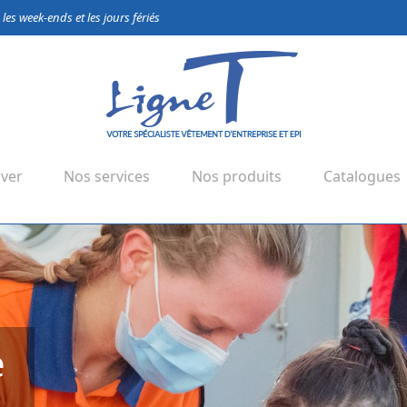
es week-ends et les jours fériés
ver
Nos services
Nos produits
Catalogues
é